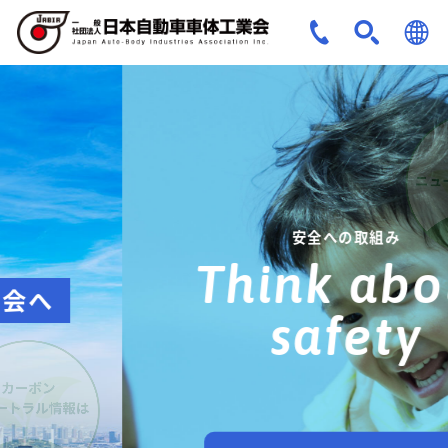
JPN
ENG
安全への取組み
Think about
safety