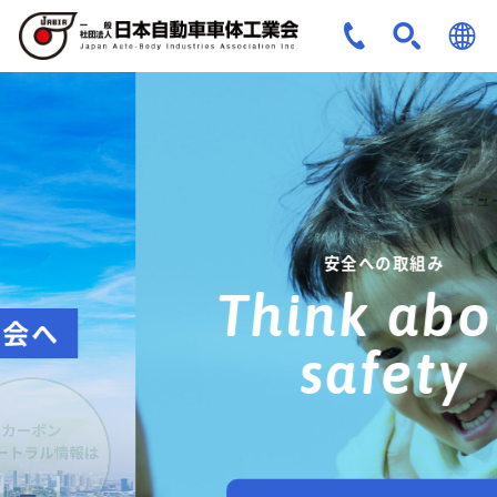
JPN
ENG
安全への取組み
Think about
safety