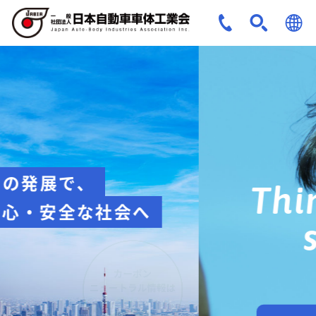
JPN
ENG
安全への取組み
Think about
safety