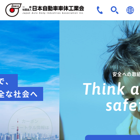
JPN
ENG
安全への取組み
Think about
safety