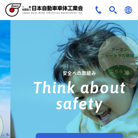
JPN
ENG
安全への取組み
Think about
safety