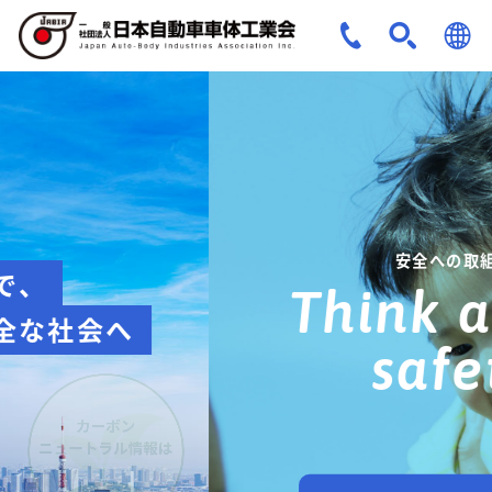
JPN
ENG
安全への取組み
Think about
safety