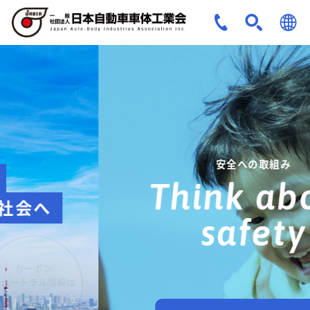
JPN
ENG
安全への取組み
Think about
safety