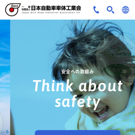
JPN
ENG
安全への取組み
Think about
safety