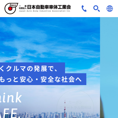
JPN
ENG
安全への取組み
Think about
safety