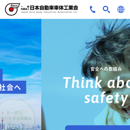
JPN
ENG
安全への取組み
Think about
safety