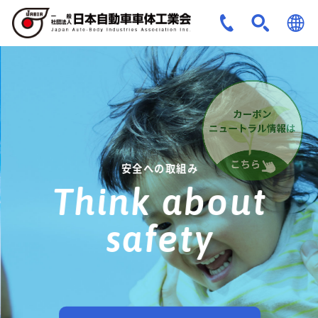
JPN
ENG
安全への取組み
Think about
safety