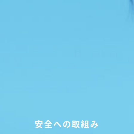
安全への取組み