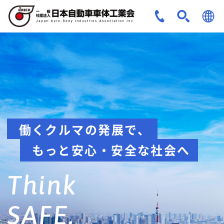
JPN
ENG
安全への取組み
Think about
safety