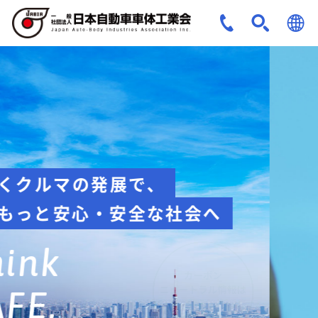
JPN
ENG
安全への取組み
Think about
safety