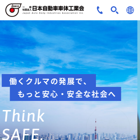
JPN
ENG
安全への取組み
Think about
safety