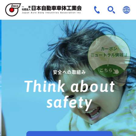
JPN
ENG
安全への取組み
Think about
safety