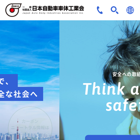
JPN
ENG
安全への取組み
Think about
safety