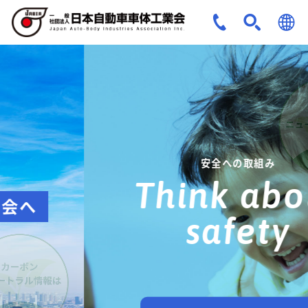
JPN
ENG
安全への取組み
Think about
safety