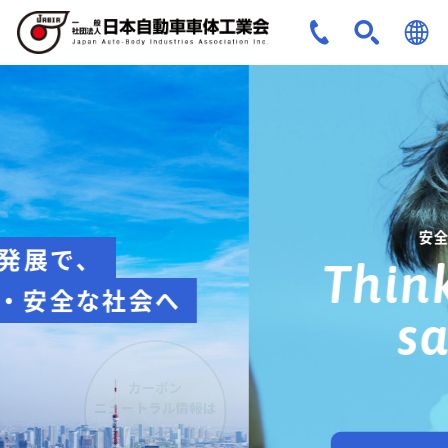
JPN
ENG
安全への取組み
Think about
safety