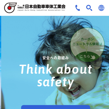
JPN
ENG
安全への取組み
Think about
safety