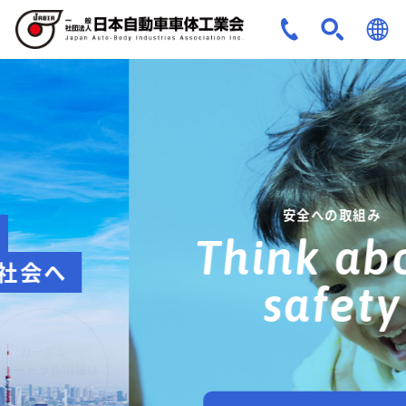
JPN
ENG
安全への取組み
Think about
safety