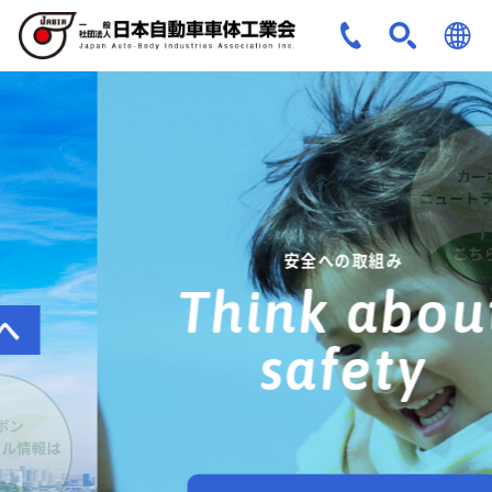
JPN
ENG
安全への取組み
Think about
safety