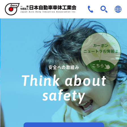
JPN
ENG
安全への取組み
Think about
safety