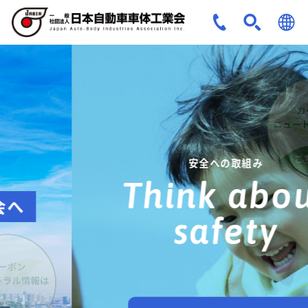
JPN
ENG
安全への取組み
Think about
safety