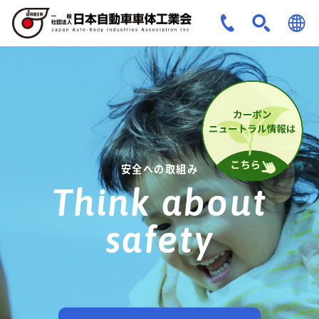
JPN
ENG
安全への取組み
Think about
safety