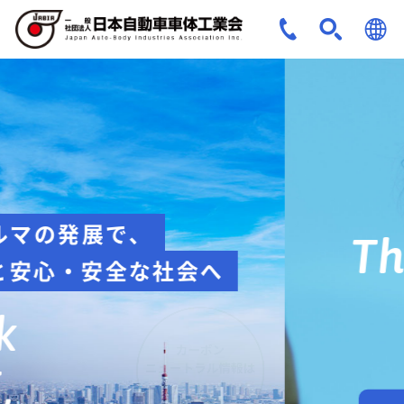
JPN
ENG
安全への取組み
Think about
safety