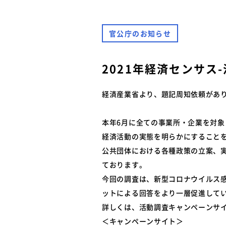
難燃性素材登録一覧
安全に関するニュース
特装車メンテナンスニュース
官公庁のお知らせ
- トラック安全ニュース
バン型車安全輸送ニュース
トレーラサービスニュース
2021年経済センサス
その他のお知らせ
経済産業省より、題記周知依頼があ
本年6月に全ての事業所・企業を対象
経済活動の実態を明らかにすること
公共団体における各種政策の立案、
ております。
今回の調査は、新型コロナウイルス
ットによる回答をより一層促進して
詳しくは、活動調査キャンペーンサ
＜キャンペーンサイト＞