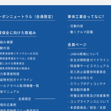
ーボンニュートラル（会員限定）
車体工業会ってなに?
活動内容
働くクルマ図鑑
境保全に向けた取組み
取組み概要
会員ページ
活動内容
用車架装物リサイクルへの対応
JABIA規格について
環境基準適合ラベル」の設定
安全点検制度ガイドライン
産における環境保全
特装車サービスマニュアル
境負荷物質削減の取組み
突入防止装置技術委員会
協力事業者制度
からのお知らせ
架装物判別ガイドライン
スワップボディコンテナ
ゴールドラベル取得機種一覧
車両製作基準
解体マニュアル
労働災害対策及び改善事例
会員限定
コンプライアンスについて
環境対応事例
本部委員会／部会／支部
環境負荷物質フリー推奨部品