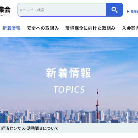
▶︎ 生
新着情報
安全への取組み
環境保全に向けた取組み
入会案
取組み概要
活動内容
制度・法規
カーボンニュートラル（会員限定）
入会案内
団体概要
役員一覧
- 商用車架装物リサイクルへの
会員資格について
会員資格について
活動内容
働くクルマ図鑑
入会方法
- サイバーセキュリティー対応
- 架装物の
協力事業者制度
環境保全に向けた取組み
- 生産における環境保全
活動指針・活動内容
組織
入会方法
- トレーラ点検整備実施要領
- 難燃物性
新着情報
会員検索
取組み概要
解体マニュアル一覧
架装物判別ガイドライ
安全に関するニュース
活動内容
車体工業会ってなに?
TOPICS
商用車架装物リサイクルへの対応
- 特装車メンテナンスニュース
- トラック
「環境基準適合ラベル」の設定
活動内容
環境対応事例
環境
会員限定
生産における環境保全
- バン型車安全輸送ニュース
- トレーラ
働くクルマ図鑑
環境負荷物質削減の取組み
- その他のお知らせ
協力事業者制度
会員ページ
架装物判別ガイドライン
JABIA規格について
1年経済センサス-活動調査について
ゴールドラベル取得機種一覧
安全点検制度ガイドライ
解体マニュアル