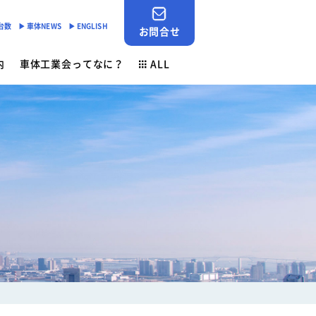
産台数
▶︎ 車体NEWS
▶︎ ENGLISH
お問合せ
内
車体工業会ってなに？
ALL
JABIA SHOP
ご挨拶
対応
- 「環境基準適合ラベル」の設定
会員検索
安全点検制度
各種申請用紙ダウンロード
- 環境負荷物質削減の取組み
業務財務資料
素材登録一覧
新着情報
ン
ゴールドラベル取得機種一覧
お問合せ
安全ニュース
車体NEWS
負荷物質フリー推奨部品
サービスニュース
よくあるご質問
行事予定
生産台数
ン