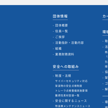
団体情報
カ
団体概要
役員一覧
環
ご挨拶
活動指針・活動内容
組織
商
業務財務資料
「
生
安全への取組み
環
制度・法規
サイバーセキュリティ対応
架装物の安全点検制度
トレーラ点検整備実施要領
難燃性素材登録一覧
安全に関するニュース
特装車メンテナンスニュース