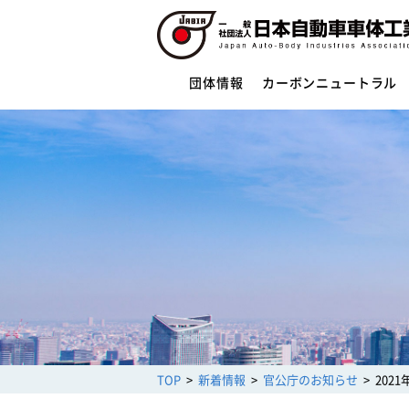
団体情報
カーボンニュートラル
団体情報
団体概要
役員一覧
ご挨拶
活動指針・活動内容
組織
業務財務資料
安全への取組み
制度・法規
サイバーセキュリティー対応
TOP
新着情報
官公庁のお知らせ
202
架装物の安全点検制度
トレーラ点検整備実施要領