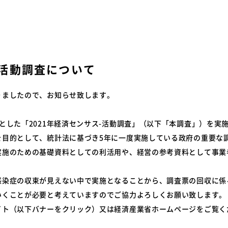
特装車サービスマニュア
会員限定
突入防止装置技術委員会
環境対応事例
からのお知らせ
環境負荷物質フリー推奨部品
スワップボディコンテナ
車両製作基準
-活動調査について
労働災害対策及び改善事
コンプライアンスについ
本部委員会／部会／支部
りましたので、お知らせ致します。
会員ネットワーク掲示板
とした「2021年経済センサス-活動調査」（以下「本調査」）を実
を目的として、統計法に基づき5年に一度実施している政府の重要な
実施のための基礎資料としての利活用や、経営の参考資料として事業
感染症の収束が見えない中で実施となることから、調査票の回収に係
いくことが必要と考えていますのでご協力よろしくお願い致します。
イト（以下バナーをクリック）又は経済産業省ホームページをご覧く