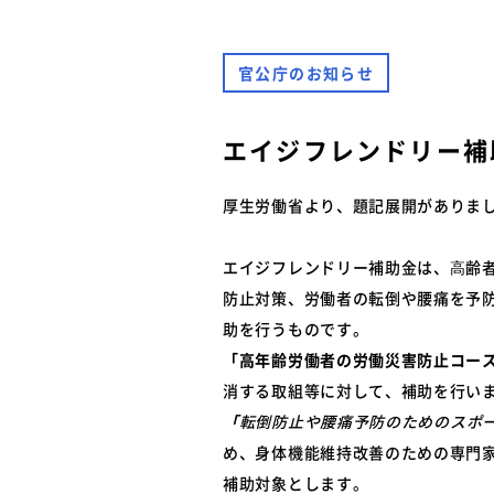
難燃性素材登録一覧
安全に関するニュース
特装車メンテナンスニュース
官公庁のお知らせ
- トラック安全ニュース
バン型車安全輸送ニュース
トレーラサービスニュース
エイジフレンドリー補
その他のお知らせ
厚生労働省より、題記展開がありま
エイジフレンドリー補助金は、⾼齢
防止対策、労働者の転倒や腰痛を予
助を行うものです。
「高年齢労働者の労働災害防止コー
消する取組等に対して、補助を行い
「
転倒防止や腰痛予防のためのスポ
め、身体機能維持改善のための専門
補助対象とします。