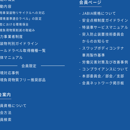
会員ページ
活動内容
用車架装物リサイクルへの対応
JABIA規格について
環境基準適合ラベル」の設定
安全点検制度ガイドライン
産における環境保全
特装車サービスマニュアル
境負荷物質削減の取組み
突入防止装置技術委員会
協力事業者制度
からのお知らせ
架装物判別ガイドライン
スワップボディコンテナ
ゴールドラベル取得機種一覧
車両製作基準
解体マニュアル
労働災害対策及び改善事例
会員限定
コンプライアンスについて
環境対応事例
本部委員会／部会／支部
環境負荷物質フリー推奨部品
会員ネットワーク掲示板
会案内
会員資格について
入会方法
会員検索