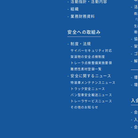
活動指針・活動内容
組織
商
業務財務資料
「
生
安全への取組み
環
制度・法規
サイバーセキュリティ対応
架装物の安全点検制度
トレーラ点検整備実施要領
難燃性素材登録一覧
安全に関するニュース
特装車メンテナンスニュース
トラック安全ニュース
バン型車安全輸送ニュース
入
トレーラサービスニュース
その他のお知らせ