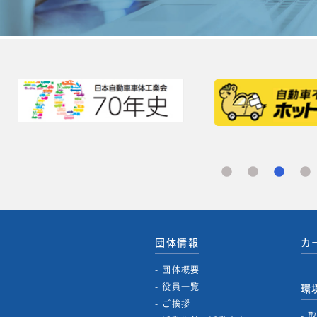
団体情報
カ
団体概要
役員一覧
環
ご挨拶