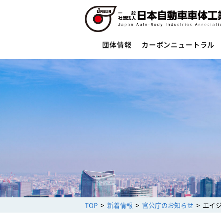
団体情報
カーボンニュートラル
団体情報
団体概要
役員一覧
ご挨拶
活動指針・活動内容
組織
業務財務資料
安全への取組み
制度・法規
サイバーセキュリティー対応
TOP
新着情報
官公庁のお知らせ
エイ
架装物の安全点検制度
トレーラ点検整備実施要領