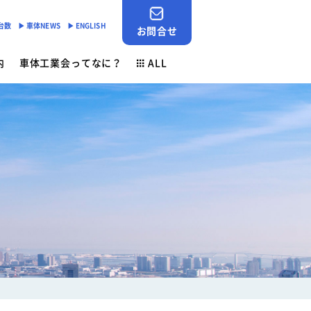
産台数
▶︎ 車体NEWS
▶︎ ENGLISH
お問合せ
内
車体工業会ってなに？
ALL
JABIA SHOP
ご挨拶
対応
- 「環境基準適合ラベル」の設定
会員検索
安全点検制度
各種申請用紙ダウンロード
- 環境負荷物質削減の取組み
業務財務資料
素材登録一覧
新着情報
ン
ゴールドラベル取得機種一覧
お問合せ
安全ニュース
車体NEWS
負荷物質フリー推奨部品
サービスニュース
よくあるご質問
行事予定
生産台数
ン