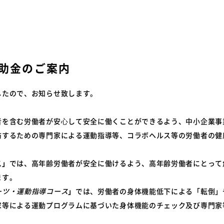
特装車サービスマニュア
会員限定
突入防止装置技術委員会
環境対応事例
からのお知らせ
環境負荷物質フリー推奨部品
スワップボディコンテナ
車両製作基準
助金のご案内
労働災害対策及び改善事
コンプライアンスについ
本部委員会／部会／支部
したので、お知らせ致します。
会員ネットワーク掲示板
者を含む労働者が安⼼して安全に働くことができるよう、中小企業事
防するための専門家による運動指導等、コラボヘルス等の労働者の健
ス」
では、高年齢労働者が安全に働けるよう、高年齢労働者にとって
ます。
ーツ・運動指導コース
」
では、労働者の身体機能低下による「転倒」
家等による運動プログラムに基づいた身体機能のチェック及び専門家