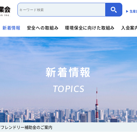
▶︎ 生
新着情報
安全への取組み
環境保全に向けた取組み
入会案
取組み概要
活動内容
制度・法規
カーボンニュートラル（会員限定）
入会案内
団体概要
役員一覧
- 商用車架装物リサイクルへの
会員資格について
会員資格について
活動内容
働くクルマ図鑑
入会方法
- サイバーセキュリティー対応
- 架装物の
協力事業者制度
環境保全に向けた取組み
- 生産における環境保全
活動指針・活動内容
組織
入会方法
- トレーラ点検整備実施要領
- 難燃物性
新着情報
会員検索
取組み概要
解体マニュアル一覧
架装物判別ガイドライ
安全に関するニュース
活動内容
車体工業会ってなに?
TOPICS
商用車架装物リサイクルへの対応
- 特装車メンテナンスニュース
- トラック
「環境基準適合ラベル」の設定
活動内容
環境対応事例
環境
会員限定
生産における環境保全
- バン型車安全輸送ニュース
- トレーラ
働くクルマ図鑑
環境負荷物質削減の取組み
- その他のお知らせ
協力事業者制度
会員ページ
架装物判別ガイドライン
JABIA規格について
ジフレンドリー補助金のご案内
ゴールドラベル取得機種一覧
安全点検制度ガイドライ
解体マニュアル