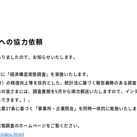
特装車サービスマニュア
会員限定
突入防止装置技術委員会
環境対応事例
からのお知らせ
環境負荷物質フリー推奨部品
スワップボディコンテナ
車両製作基準
への協力依頼
労働災害対策及び改善事
コンプライアンスについ
本部委員会／部会／支部
ありましたので、お知らせいたします。
会員ネットワーク掲示板
6月に「経済構造実態調査」を実施いたします。
計）の精度向上等を目的とした、統計法に基づく報告義務のある調査
体の皆さまには、調査書類を5月から順次郵送いたしますので、イン
もできます。）。
法第27条に基づく「事業所・企業照会」を同時一体的に実施いたし
実態調査のホームページをご覧ください。
/index.html