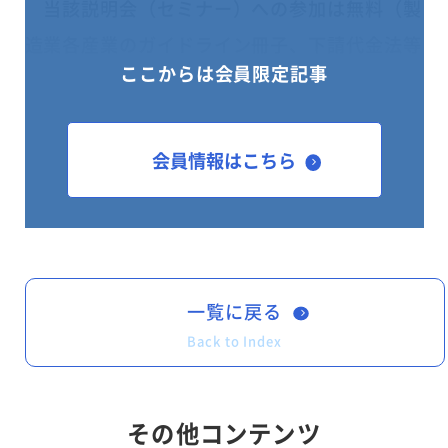
当該説明会（セミナー）への参加は無料（製
造業各産業のガイドライン冊子、下請代金法等
ここからは会員限定記事
の当日の説明資料等は無料配布）となっていま
す。
参加をご希望の方は、以下のアドレスから申込
会員情報はこちら
用紙をダウンロードし、財団法人全国中小企業
取引振興協会に直接お申し込みください。
下請適正取引ガイドライン説明会のご案内
一覧に戻る
Back to Index
その他コンテンツ