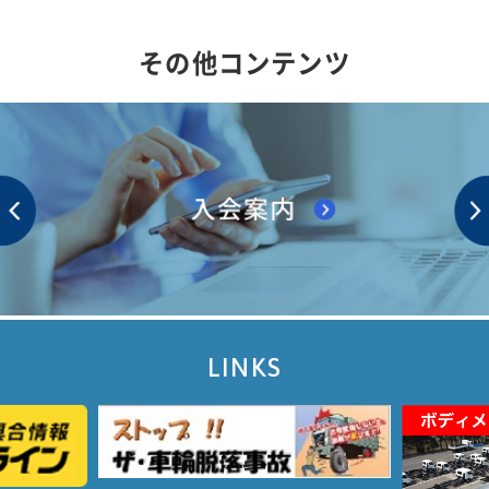
（１）下請取引適正化推進シンポジウム・
その他コンテンツ
セミナーの開催（中小企業庁独自事業）
（２）下請取引改善講習会の開催（中小企
業庁独自事業）
（３）下請取引適正化推進講習会の開催
（公正取引委員会との連携事業）
（４）下請ガイドライン説明会の開催（中
小企業庁独自事業）
（５）消費税転嫁特別講習会の開催（中小
LINKS
企業庁独自事業）
（６）下請かけこみ寺等の利用促進（中小
企業庁独自事業）