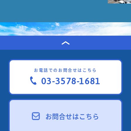
（７）広報誌等を通じた普及・啓発（公正
取引委員会との連携事業）
５．建設業における取引適正化の推進（国土交
通省との連携事業）
詳細は、下記中小企業庁HPのURLでご確認く
ださい。
お電話でのお問合せはこちら
http://www.chusho.meti.go.jp/keiei/torihik
03-3578-1681
お問合せはこちら