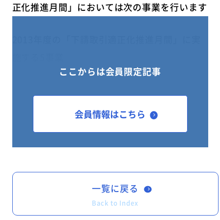
正化推進月間」においては次の事業を行います
2013年度の「下請取引適正化推進月間」に実
施する5事業
ここからは会員限定記事
１．2013年度「下請取引適正化推進月間」キ
ャンペーン標語の公募（実施済み）
【特選】下請代金 きちっと払って
会員情報はこちら
築こう信頼
２．下請取引の適正化に係る要請（公正取引委
員会及び事業所管大臣との連携事業）
３．特別事情聴取等の実施を通じた下請法の厳
一覧に戻る
格な運用（中小企業庁独自事業）
Back to Index
４．普及・啓発