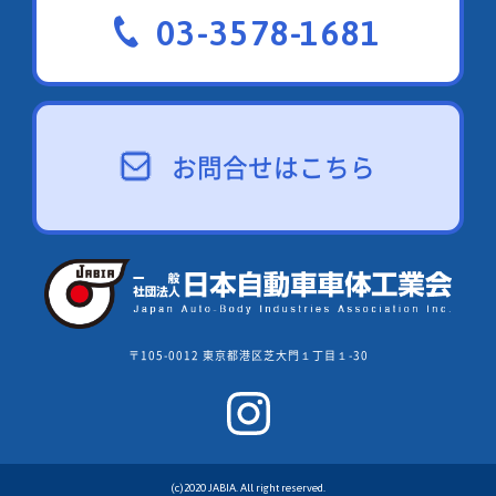
条第3項に規定する告示の特例に関する措置及
03-3578-1681
びその適用を受ける特
定事業について定める告示（第2 ～
第4条）
お問合せはこちら
⑥ 大型特殊自動車又は小型特殊自動車に該
当する自動車の判断基準について（依命通達）
(2)新設
① 道路運送車両の保安基準第67条の規定に
〒105-0012 東京都港区芝大門１丁目１-30
より準用する同令第55条第1項に規定する国土
交通大臣が告示で定
めるものを定める告示
(c)2020 JABIA. All right reserved.