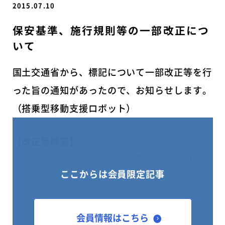
2015.07.10
保安基準、施行規則等の一部改正につ
いて
国土交通省から、標記について一部改正等を行
った旨の通知があったので、お知らせします。
（搭乗型移動支援ロボット）
【改正等概要】
セグウェイなどの「搭乗型移動支援ロボッ
ここからは会員限定記事
ト」については、高齢社会への対応や地球温暖
化対策に資することから、近距離移動手段とし
て普及への期待が高まっているところです。一
会員情報はこちら