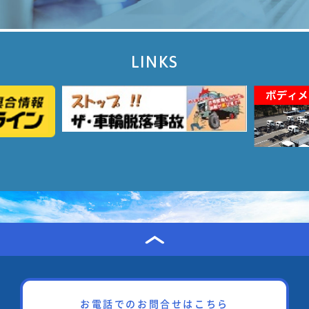
等を行う省令、告示、通達は以下のとおりで
す。
LINKS
(1)一部改正
① 道路運送車両の保安基準（第67条）
② 道路運送車両法施行規則（第54条）
③ 国土交通大臣の指定する特殊な構造を有
する自動車を指定する件
④ 道路運送車両の保安基準第55条第1項、
第56条第1項及び第57条第1項に規定する国土
交通大臣が告示で定め
るものを定める告示（第1条）
⑤ 国土交通省関係構造改革特別区域法第2
お電話でのお問合せはこちら