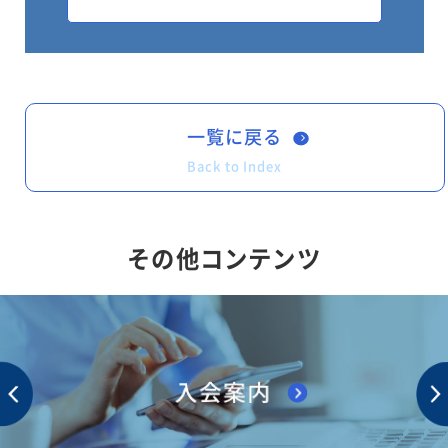
方、当該ロボットは、道路運送車両法上の区分
では、「自動車（小型特殊自動車）」又「原動
機付自転車」に該当し、当該車両に適用される
保安基準等の要件を満たさないと公道走行がで
一覧に戻る
きないことになりますが、制動装置や灯火器類
Back to Index
等の複数の構造装置について当該要件を満たし
ていないため、現在は特区制度を活用して、つ
その他コンテンツ
くば市等で公道実証実験事業を行っているとこ
ろです。
本改正は、公道実証実験事業の全国展開が可
能となるよう、関係省令、告示、通達につい
て、所用の改正等を行うものです。なお、改正