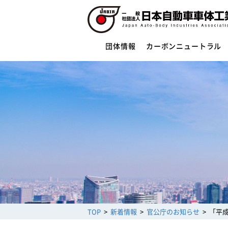
団体情報
カーボンニュートラル
団体情報
団体概要
役員一覧
ご挨拶
活動指針・活動内容
組織
業務財務資料
安全への取組み
制度・法規
サイバーセキュリティー対応
TOP
新着情報
官公庁のお知らせ
「平
架装物の安全点検制度
トレーラ点検整備実施要領