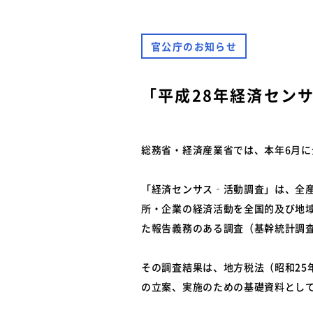
難燃性素材登録一覧
安全に関するニュース
特装車メンテナンスニュース
官公庁のお知らせ
- トラック安全ニュース
バン型車安全輸送ニュース
トレーラサービスニュース
「平成28年経済セン
その他のお知らせ
総務省・経済産業省では、本年6月に
「経済センサス‐活動調査」は、全
所・企業の経済活動を全国的及び地域
た報告義務のある調査（基幹統計調査
その調査結果は、地方税法（昭和25
の立案、実施のための基礎資料とし