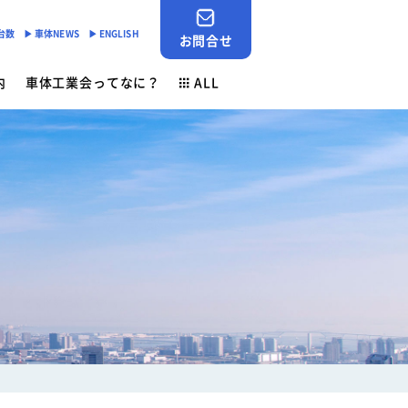
産台数
▶︎ 車体NEWS
▶︎ ENGLISH
お問合せ
内
車体工業会ってなに？
ALL
JABIA SHOP
ご挨拶
対応
- 「環境基準適合ラベル」の設定
会員検索
安全点検制度
各種申請用紙ダウンロード
- 環境負荷物質削減の取組み
業務財務資料
素材登録一覧
新着情報
ン
ゴールドラベル取得機種一覧
お問合せ
安全ニュース
車体NEWS
負荷物質フリー推奨部品
サービスニュース
よくあるご質問
行事予定
生産台数
ン