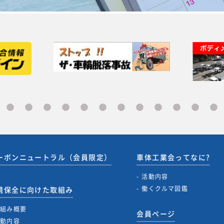
ーボンニュートラル（会員限定）
車体工業会ってなに?
活動内容
働くクルマ図鑑
境保全に向けた取組み
取組み概要
会員ページ
活動内容