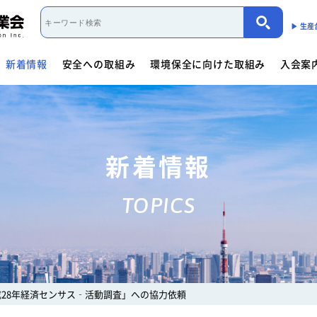
▶︎ 生
新着情報
安全への取組み
環境保全に向けた取組み
入会案
取組み概要
活動内容
制度・法規
カーボンニュートラル（会員限定）
入会案内
団体概要
役員一覧
- 商用車架装物リサイクルへの
会員資格について
会員資格について
活動内容
働くクルマ図鑑
入会方法
- サイバーセキュリティー対応
- 架装物の
協力事業者制度
環境保全に向けた取組み
- 生産における環境保全
活動指針・活動内容
組織
入会方法
- トレーラ点検整備実施要領
- 難燃物性
新着情報
会員検索
取組み概要
解体マニュアル一覧
架装物判別ガイドライ
安全に関するニュース
活動内容
車体工業会ってなに?
TOPICS
商用車架装物リサイクルへの対応
- 特装車メンテナンスニュース
- トラック
「環境基準適合ラベル」の設定
活動内容
環境対応事例
環境
会員限定
生産における環境保全
- バン型車安全輸送ニュース
- トレーラ
働くクルマ図鑑
環境負荷物質削減の取組み
- その他のお知らせ
協力事業者制度
会員ページ
架装物判別ガイドライン
JABIA規格について
成28年経済センサス‐活動調査」への協力依頼
ゴールドラベル取得機種一覧
安全点検制度ガイドライ
解体マニュアル