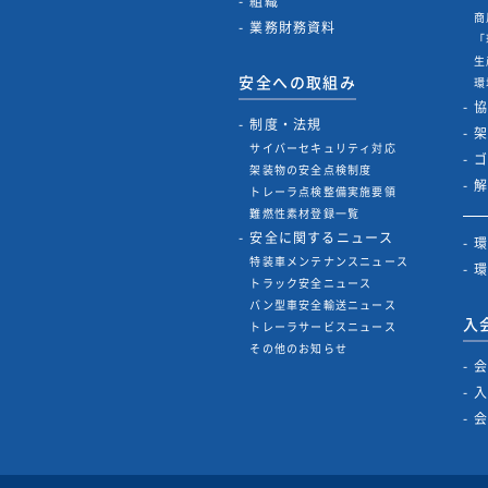
組織
商
業務財務資料
「
生
安全への取組み
環
制度・法規
サイバーセキュリティ対応
架装物の安全点検制度
トレーラ点検整備実施要領
難燃性素材登録一覧
安全に関するニュース
特装車メンテナンスニュース
トラック安全ニュース
バン型車安全輸送ニュース
入
トレーラサービスニュース
その他のお知らせ