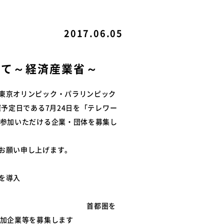
ル
関連リンク
2017.06.05
例
いて～経済産業省～
て
東京オリンピック・パラリンピック
予定日である7月24日を「テレワー
に参加いただける企業・団体を募集し
お願い申し上げます。
を導入
圏を
参加企業等を募集します