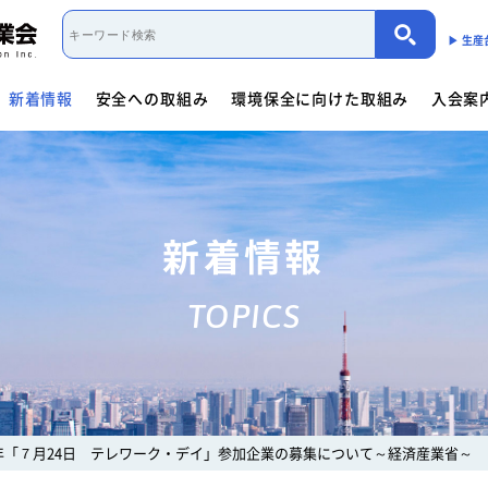
▶︎ 生
新着情報
安全への取組み
環境保全に向けた取組み
入会案
取組み概要
活動内容
制度・法規
カーボンニュートラル（会員限定）
入会案内
団体概要
役員一覧
- 商用車架装物リサイクルへの
会員資格について
会員資格について
活動内容
働くクルマ図鑑
入会方法
- サイバーセキュリティー対応
- 架装物の
協力事業者制度
環境保全に向けた取組み
- 生産における環境保全
活動指針・活動内容
組織
入会方法
- トレーラ点検整備実施要領
- 難燃物性
新着情報
会員検索
取組み概要
解体マニュアル一覧
架装物判別ガイドライ
安全に関するニュース
活動内容
車体工業会ってなに?
TOPICS
商用車架装物リサイクルへの対応
- 特装車メンテナンスニュース
- トラック
「環境基準適合ラベル」の設定
活動内容
環境対応事例
環境
会員限定
生産における環境保全
- バン型車安全輸送ニュース
- トレーラ
働くクルマ図鑑
環境負荷物質削減の取組み
- その他のお知らせ
協力事業者制度
会員ページ
架装物判別ガイドライン
JABIA規格について
7年「７月24日 テレワーク・デイ」参加企業の募集について～経済産業省～
ゴールドラベル取得機種一覧
安全点検制度ガイドライ
解体マニュアル