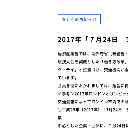
難燃性素材登録一覧
安全に関するニュース
特装車メンテナンスニュース
官公庁のお知らせ
- トラック安全ニュース
バン型車安全輸送ニュース
トレーラサービスニュース
2017年「７月24
その他のお知らせ
経済産業省では、関係府省（総務省
競技大会を契機とした「働き方改革」
ク・デイ」と位置づけ、交通機関が
ています。
会員各位におかれましては、趣旨に
＜参考＞2012年ロンドンオリンピ
交通混雑によってロンドン市内での
○平成29年（2017年）「7月24
集
中心とした企業・団体に、７月24