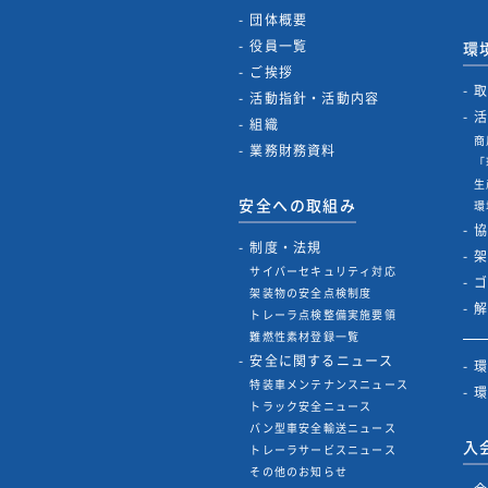
団体概要
役員一覧
環
ご挨拶
活動指針・活動内容
組織
商
業務財務資料
「
生
安全への取組み
環
制度・法規
サイバーセキュリティ対応
架装物の安全点検制度
トレーラ点検整備実施要領
難燃性素材登録一覧
安全に関するニュース
特装車メンテナンスニュース
トラック安全ニュース
バン型車安全輸送ニュース
入
トレーラサービスニュース
その他のお知らせ