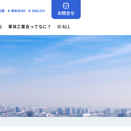
産台数
▶︎ 車体NEWS
▶︎ ENGLISH
お問合せ
内
車体工業会ってなに？
ALL
JABIA SHOP
ご挨拶
対応
- 「環境基準適合ラベル」の設定
会員検索
安全点検制度
各種申請用紙ダウンロード
- 環境負荷物質削減の取組み
業務財務資料
素材登録一覧
新着情報
ン
ゴールドラベル取得機種一覧
お問合せ
安全ニュース
車体NEWS
負荷物質フリー推奨部品
サービスニュース
よくあるご質問
行事予定
生産台数
ン