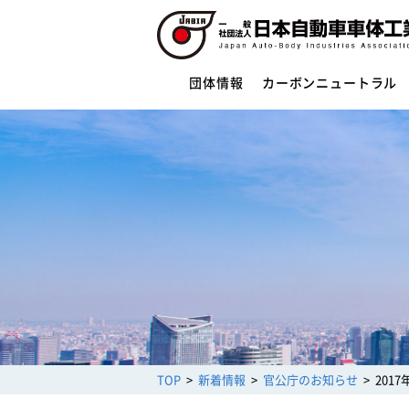
団体情報
カーボンニュートラル
団体情報
団体概要
役員一覧
ご挨拶
活動指針・活動内容
組織
業務財務資料
安全への取組み
制度・法規
サイバーセキュリティー対応
TOP
新着情報
官公庁のお知らせ
201
架装物の安全点検制度
トレーラ点検整備実施要領