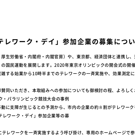
特装車サービスマニュア
会員限定
突入防止装置技術委員会
環境対応事例
からのお知らせ
環境負荷物質フリー推奨部品
スワップボディコンテナ
車両製作基準
労働災害対策及び改善事
日 テレワーク・デイ」参加企業の募集につ
コンプライアンスについ
本部委員会／部会／支部
・厚生労働省・内閣府・内閣官房）や、東京都、経済団体と連携し、
会員ネットワーク掲示板
の国民運動を展開します。2020年東京オリンピックの開会式の開催
混雑する始業から10時半までのテレワークの一斉実施や、効果測定
御賛同いただき、本取組みへの参加についても御検討の程、よろしく
ック・パラリンピック競技大会の事例
移動に支障が生じるとの予測から、市内の企業の約８割がテレワーク
日 テレワーク・デイ」参加企業等の募
 首都
日にテレワークを一斉実施するよう呼び掛け、専用のホームページで