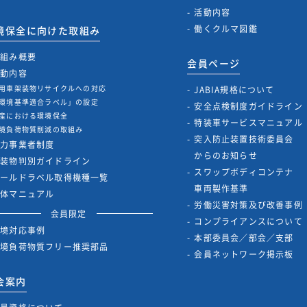
活動内容
働くクルマ図鑑
境保全に向けた取組み
取組み概要
会員ページ
活動内容
用車架装物リサイクルへの対応
JABIA規格について
環境基準適合ラベル」の設定
安全点検制度ガイドライン
産における環境保全
特装車サービスマニュアル
境負荷物質削減の取組み
突入防止装置技術委員会
協力事業者制度
からのお知らせ
架装物判別ガイドライン
スワップボディコンテナ
ゴールドラベル取得機種一覧
車両製作基準
解体マニュアル
労働災害対策及び改善事例
会員限定
コンプライアンスについて
環境対応事例
本部委員会／部会／支部
環境負荷物質フリー推奨部品
会員ネットワーク掲示板
会案内