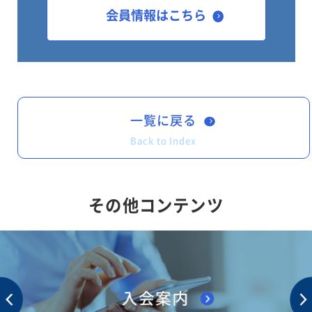
・海外展開実現までのステップに合
会員情報はこちら
わせて段階別に施策を紹介
中小企業海外展開支援施策集
一覧に戻る
Back to Index
その他コンテンツ