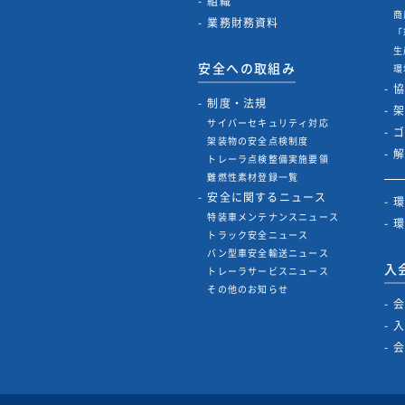
組織
商
業務財務資料
「
生
安全への取組み
環
制度・法規
サイバーセキュリティ対応
架装物の安全点検制度
トレーラ点検整備実施要領
難燃性素材登録一覧
安全に関するニュース
特装車メンテナンスニュース
トラック安全ニュース
バン型車安全輸送ニュース
入
トレーラサービスニュース
その他のお知らせ