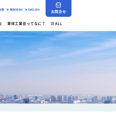
産台数
▶︎ 車体NEWS
▶︎ ENGLISH
お問合せ
内
車体工業会ってなに？
ALL
JABIA SHOP
ご挨拶
対応
- 「環境基準適合ラベル」の設定
会員検索
安全点検制度
各種申請用紙ダウンロード
- 環境負荷物質削減の取組み
業務財務資料
素材登録一覧
新着情報
ン
ゴールドラベル取得機種一覧
お問合せ
安全ニュース
車体NEWS
負荷物質フリー推奨部品
サービスニュース
よくあるご質問
行事予定
生産台数
ン