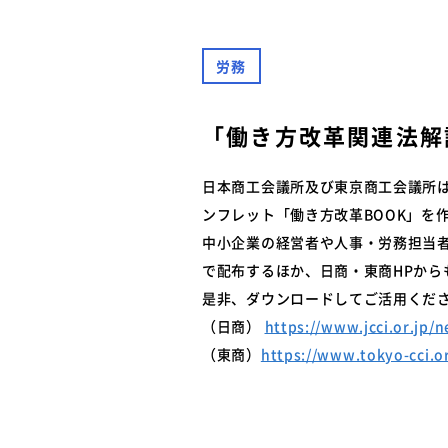
難燃性素材登録一覧
安全に関するニュース
特装車メンテナンスニュース
労務
- トラック安全ニュース
バン型車安全輸送ニュース
トレーラサービスニュース
「働き方改革関連法解
その他のお知らせ
日本商工会議所及び東京商工会議所
ンフレット「働き方改革BOOK」を
中小企業の経営者や人事・労務担当
で配布するほか、日商・東商HPから
是非、ダウンロードしてご活用くだ
（日商）
https://www.jcci.or.jp/
（東商）
https://www.tokyo-cci.o