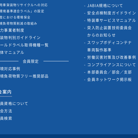
用車架装物リサイクルへの対応
JABIA規格について
環境基準適合ラベル」の設定
安全点検制度ガイドライン
産における環境保全
特装車サービスマニュアル
境負荷物質削減の取組み
突入防止装置技術委員会
協力事業者制度
からのお知らせ
架装物判別ガイドライン
スワップボディコンテナ
ゴールドラベル取得機種一覧
車両製作基準
解体マニュアル
労働災害対策及び改善事例
会員限定
コンプライアンスについて
環境対応事例
本部委員会／部会／支部
環境負荷物質フリー推奨部品
会員ネットワーク掲示板
会案内
会員資格について
入会方法
会員検索