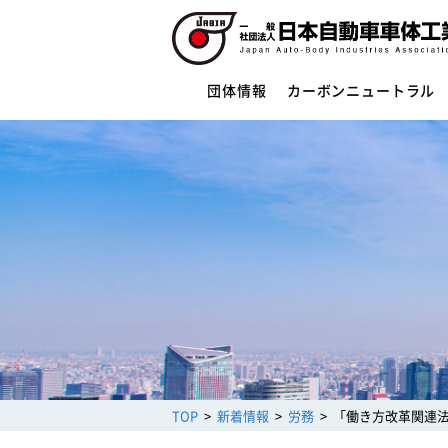
団体情報
カーボンニュートラル
団体情報
団体概要
役員一覧
ご挨拶
活動指針・活動内容
組織
業務財務資料
安全への取組み
制度・法規
サイバーセキュリティー対応
TOP
新着情報
労務
「働き方改革関連
架装物の安全点検制度
トレーラ点検整備実施要領