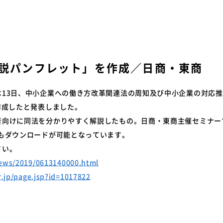
特装車サービスマニュア
会員限定
突入防止装置技術委員会
環境対応事例
からのお知らせ
環境負荷物質フリー推奨部品
スワップボディコンテナ
車両製作基準
説パンフレット」を作成／日商・東商
労働災害対策及び改善事
コンプライアンスについ
本部委員会／部会／支部
は13日、中小企業への働き方改革関連法の周知及び中小企業の対応
会員ネットワーク掲示板
作成したと発表しました。
者向けに同法を分かりやすく解説したもの。日商・東商主催セミナー
もダウンロードが可能となっています。
さい。
news/2019/0613140000.html
r.jp/page.jsp?id=1017822