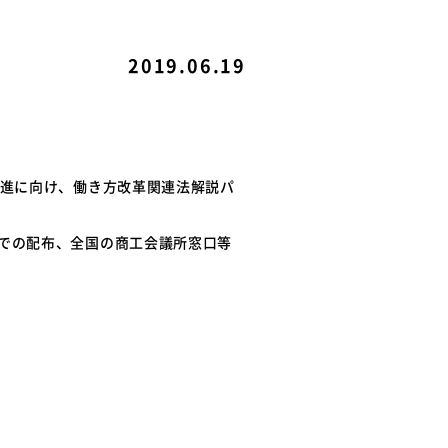
ル
関連リンク
2019.06.19
例
て
推進に向け、働き方改革関連法解説パ
での配布、全国の商工会議所窓口等