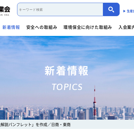
▶︎ 生
新着情報
安全への取組み
環境保全に向けた取組み
入会案
取組み概要
活動内容
制度・法規
カーボンニュートラル（会員限定）
入会案内
団体概要
役員一覧
- 商用車架装物リサイクルへの
会員資格について
会員資格について
活動内容
働くクルマ図鑑
入会方法
- サイバーセキュリティー対応
- 架装物の
協力事業者制度
環境保全に向けた取組み
- 生産における環境保全
活動指針・活動内容
組織
入会方法
- トレーラ点検整備実施要領
- 難燃物性
新着情報
会員検索
取組み概要
解体マニュアル一覧
架装物判別ガイドライ
安全に関するニュース
活動内容
車体工業会ってなに?
TOPICS
商用車架装物リサイクルへの対応
- 特装車メンテナンスニュース
- トラック
「環境基準適合ラベル」の設定
活動内容
環境対応事例
環境
会員限定
生産における環境保全
- バン型車安全輸送ニュース
- トレーラ
働くクルマ図鑑
環境負荷物質削減の取組み
- その他のお知らせ
協力事業者制度
会員ページ
架装物判別ガイドライン
JABIA規格について
法解説パンフレット」を作成／日商・東商
ゴールドラベル取得機種一覧
安全点検制度ガイドライ
解体マニュアル