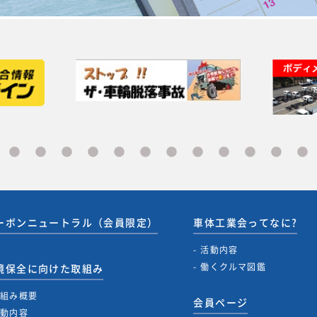
ーボンニュートラル（会員限定）
車体工業会ってなに?
活動内容
働くクルマ図鑑
境保全に向けた取組み
取組み概要
会員ページ
活動内容