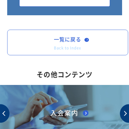
② 車体の形状に「農耕作業用トレーラ」
を追加した。
③ 自動車検査証の備考欄に「点検整備記
録簿記載なし」と記載する自動車（前面ガラス
一覧に戻る
のない自動車を除く。）に交
Back to Index
付される検査標章（車検に合格した時に
交付されるステッカー）の裏面に、「法廷点検
その他コンテンツ
未実施（車検時）」と記載する
ことを定めた。
【スケジュール】
交付：2020年2月28日
施行：2020年4月1日