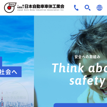
JPN
ENG
安全への取組み
Think about
safety