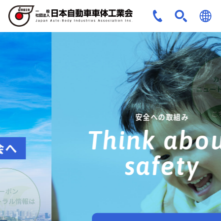
JPN
ENG
安全への取組み
Think about
safety