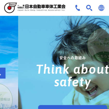
JPN
ENG
安全への取組み
Think about
safety