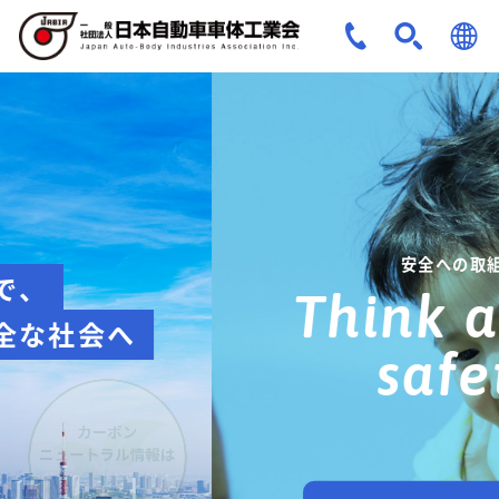
JPN
ENG
安全への取組み
Think about
safety