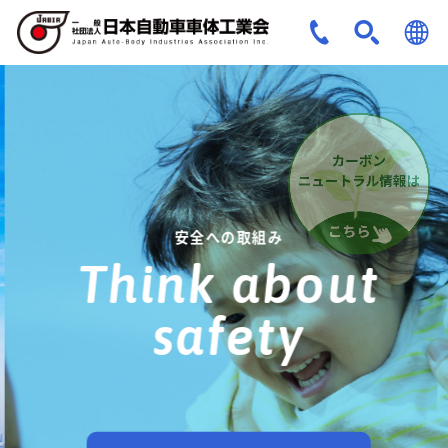
JPN
ENG
安全への取組み
Think about
safety