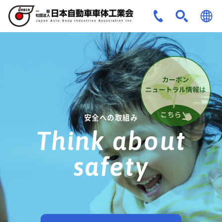
JPN
ENG
安全への取組み
Think about
safety