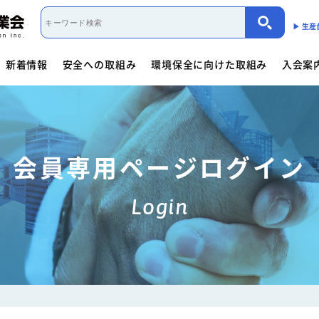
▶︎ 生
新着情報
安全への取組み
環境保全に向けた取組み
入会案
取組み概要
活動内容
制度・法規
カーボンニュートラル（会員限定）
入会案内
団体概要
役員一覧
- 商用車架装物リサイクルへの
会員資格について
会員資格について
活動内容
働くクルマ図鑑
入会方法
- サイバーセキュリティー対応
- 架装物の
協力事業者制度
環境保全に向けた取組み
- 生産における環境保全
活動指針・活動内容
組織
入会方法
- トレーラ点検整備実施要領
- 難燃物性
会員専用ページログイン
会員検索
取組み概要
解体マニュアル一覧
架装物判別ガイドライ
安全に関するニュース
活動内容
車体工業会ってなに?
Login
商用車架装物リサイクルへの対応
- 特装車メンテナンスニュース
- トラック
「環境基準適合ラベル」の設定
活動内容
環境対応事例
環境
会員限定
生産における環境保全
- バン型車安全輸送ニュース
- トレーラ
働くクルマ図鑑
環境負荷物質削減の取組み
- その他のお知らせ
協力事業者制度
会員ページ
架装物判別ガイドライン
JABIA規格について
ゴールドラベル取得機種一覧
安全点検制度ガイドライ
解体マニュアル