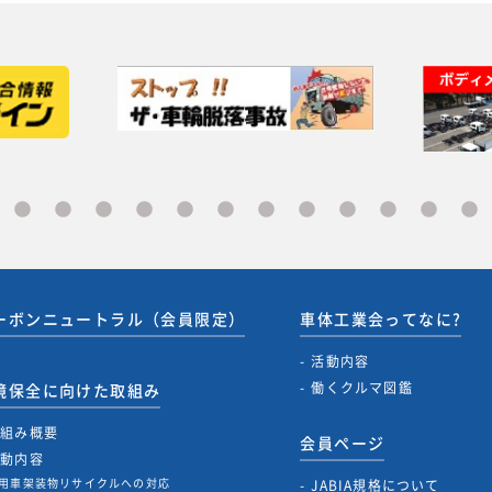
ーボンニュートラル（会員限定）
車体工業会ってなに?
活動内容
働くクルマ図鑑
境保全に向けた取組み
取組み概要
会員ページ
活動内容
用車架装物リサイクルへの対応
JABIA規格について