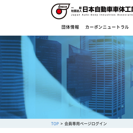
団体情報
カーボンニュートラル
団体情報
団体概要
役員一覧
ご挨拶
活動指針・活動内容
組織
業務財務資料
安全への取組み
制度・法規
サイバーセキュリティー対応
TOP
会員専用ページログイン
架装物の安全点検制度
トレーラ点検整備実施要領