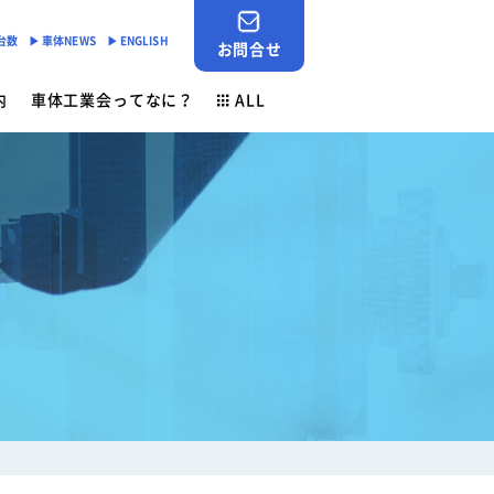
産台数
▶︎ 車体NEWS
▶︎ ENGLISH
お問合せ
内
車体工業会ってなに？
ALL
JABIA SHOP
ご挨拶
対応
- 「環境基準適合ラベル」の設定
会員検索
安全点検制度
各種申請用紙ダウンロード
- 環境負荷物質削減の取組み
業務財務資料
素材登録一覧
新着情報
ン
ゴールドラベル取得機種一覧
お問合せ
安全ニュース
車体NEWS
負荷物質フリー推奨部品
サービスニュース
よくあるご質問
行事予定
生産台数
ン