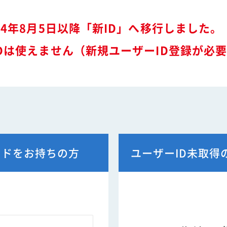
特装車サービスマニュア
会員限定
突入防止装置技術委員会
環境対応事例
24年8月5日以降「新ID」へ移行しました。
からのお知らせ
環境負荷物質フリー推奨部品
スワップボディコンテナ
Dは使えません（新規ユーザーID登録が必
車両製作基準
労働災害対策及び改善事
コンプライアンスについ
本部委員会／部会／支部
会員ネットワーク掲示板
ードをお持ちの方
ユーザーID未取得