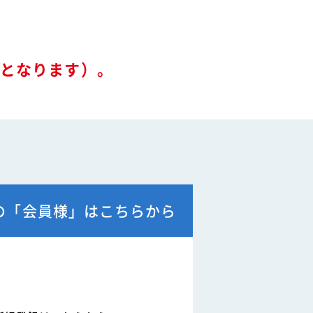
ル
関連リンク
要となります）。
例
て
の「会員様」はこちらから