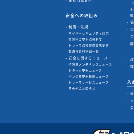
業務財務資料
「
生
安全への取組み
環
制度・法規
サイバーセキュリティ対応
架装物の安全点検制度
トレーラ点検整備実施要領
難燃性素材登録一覧
安全に関するニュース
特装車メンテナンスニュース
トラック安全ニュース
バン型車安全輸送ニュース
入
トレーラサービスニュース
その他のお知らせ