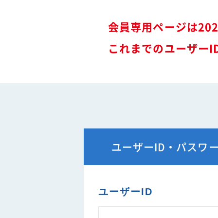
難燃性素材登録一覧
安全に関するニュース
会員専用ページは20
特装車メンテナンスニュース
- トラック安全ニュース
これまでのユーザーI
バン型車安全輸送ニュース
トレーラサービスニュース
その他のお知らせ
ユーザーID・パスワ
ユーザーID