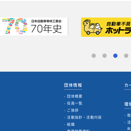
団体情報
カ
団体概要
役員一覧
環
ご挨拶
活動指針・活動内容
組織
商