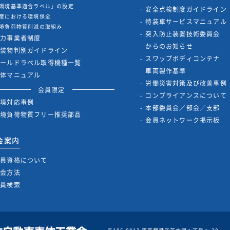
環境基準適合ラベル」の設定
安全点検制度ガイドライン
産における環境保全
特装車サービスマニュアル
境負荷物質削減の取組み
突入防止装置技術委員会
協力事業者制度
からのお知らせ
架装物判別ガイドライン
スワップボディコンテナ
ゴールドラベル取得機種一覧
車両製作基準
解体マニュアル
労働災害対策及び改善事例
会員限定
コンプライアンスについて
環境対応事例
本部委員会／部会／支部
環境負荷物質フリー推奨部品
会員ネットワーク掲示板
会案内
会員資格について
入会方法
会員検索