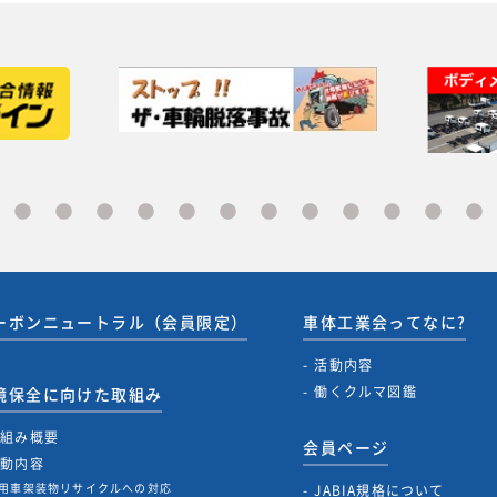
ーボンニュートラル（会員限定）
車体工業会ってなに?
活動内容
働くクルマ図鑑
境保全に向けた取組み
取組み概要
会員ページ
活動内容
用車架装物リサイクルへの対応
JABIA規格について