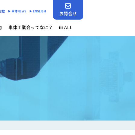
産台数
▶︎ 車体NEWS
▶︎ ENGLISH
お問合せ
内
車体工業会ってなに？
ALL
JABIA SHOP
ご挨拶
対応
- 「環境基準適合ラベル」の設定
会員検索
安全点検制度
各種申請用紙ダウンロード
- 環境負荷物質削減の取組み
業務財務資料
素材登録一覧
新着情報
ン
ゴールドラベル取得機種一覧
お問合せ
安全ニュース
車体NEWS
負荷物質フリー推奨部品
サービスニュース
よくあるご質問
行事予定
生産台数
ン