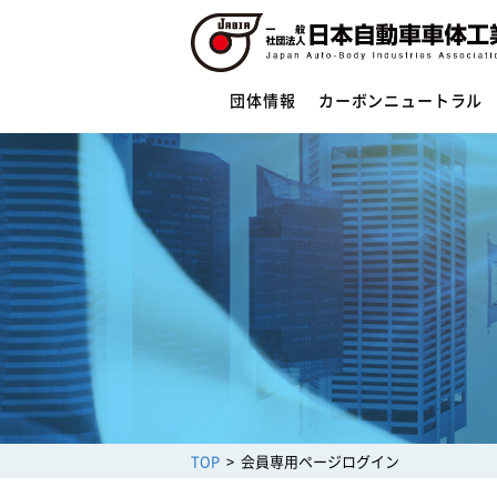
団体情報
カーボンニュートラル
団体情報
団体概要
役員一覧
ご挨拶
活動指針・活動内容
組織
業務財務資料
安全への取組み
制度・法規
サイバーセキュリティー対応
TOP
会員専用ページログイン
架装物の安全点検制度
トレーラ点検整備実施要領