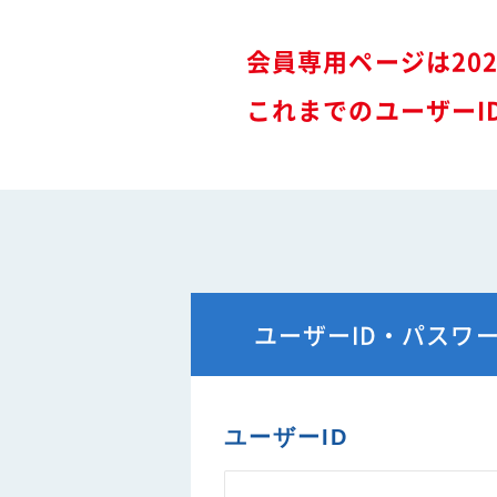
難燃性素材登録一覧
安全に関するニュース
会員専用ページは20
特装車メンテナンスニュース
- トラック安全ニュース
これまでのユーザーI
バン型車安全輸送ニュース
トレーラサービスニュース
その他のお知らせ
ユーザーID・パスワ
ユーザーID