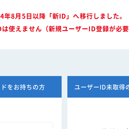
特装車サービスマニュア
会員限定
突入防止装置技術委員会
環境対応事例
24年8月5日以降「新ID」へ移行しました。
からのお知らせ
環境負荷物質フリー推奨部品
スワップボディコンテナ
Dは使えません（新規ユーザーID登録が必
車両製作基準
労働災害対策及び改善事
コンプライアンスについ
本部委員会／部会／支部
会員ネットワーク掲示板
ードをお持ちの方
ユーザーID未取得