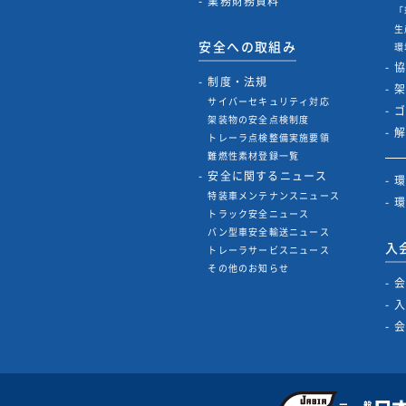
業務財務資料
「
生
安全への取組み
環
制度・法規
サイバーセキュリティ対応
架装物の安全点検制度
トレーラ点検整備実施要領
難燃性素材登録一覧
安全に関するニュース
特装車メンテナンスニュース
トラック安全ニュース
バン型車安全輸送ニュース
入
トレーラサービスニュース
その他のお知らせ