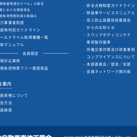
環境基準適合ラベル」の設定
安全点検制度ガイドライン
産における環境保全
特装車サービスマニュアル
境負荷物質削減の取組み
突入防止装置技術委員会
協力事業者制度
からのお知らせ
架装物判別ガイドライン
スワップボディコンテナ
ゴールドラベル取得機種一覧
車両製作基準
解体マニュアル
労働災害対策及び改善事例
会員限定
コンプライアンスについて
環境対応事例
本部委員会／部会／支部
環境負荷物質フリー推奨部品
会員ネットワーク掲示板
会案内
会員資格について
入会方法
会員検索