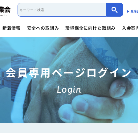
▶︎ 生
新着情報
安全への取組み
環境保全に向けた取組み
入会案
取組み概要
活動内容
制度・法規
カーボンニュートラル（会員限定）
入会案内
団体概要
役員一覧
- 商用車架装物リサイクルへの
会員資格について
会員資格について
活動内容
働くクルマ図鑑
入会方法
- サイバーセキュリティー対応
- 架装物の
協力事業者制度
環境保全に向けた取組み
- 生産における環境保全
活動指針・活動内容
組織
入会方法
- トレーラ点検整備実施要領
- 難燃物性
会員専用ページログイン
会員検索
取組み概要
解体マニュアル一覧
架装物判別ガイドライ
安全に関するニュース
活動内容
車体工業会ってなに?
Login
商用車架装物リサイクルへの対応
- 特装車メンテナンスニュース
- トラック
「環境基準適合ラベル」の設定
活動内容
環境対応事例
環境
会員限定
生産における環境保全
- バン型車安全輸送ニュース
- トレーラ
働くクルマ図鑑
環境負荷物質削減の取組み
- その他のお知らせ
協力事業者制度
会員ページ
架装物判別ガイドライン
JABIA規格について
ゴールドラベル取得機種一覧
安全点検制度ガイドライ
解体マニュアル