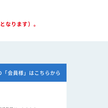
ル
関連リンク
要となります）。
例
て
の「会員様」はこちらから