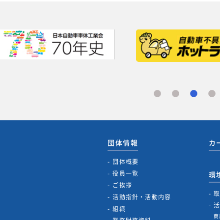
団体情報
カ
団体概要
役員一覧
環
ご挨拶
活動指針・活動内容
組織
商