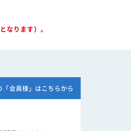
ル
関連リンク
要となります）。
例
て
の「会員様」はこちらから