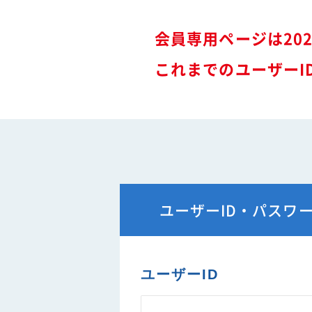
難燃性素材登録一覧
安全に関するニュース
会員専用ページは20
特装車メンテナンスニュース
- トラック安全ニュース
これまでのユーザーI
バン型車安全輸送ニュース
トレーラサービスニュース
その他のお知らせ
ユーザーID・パスワ
ユーザーID