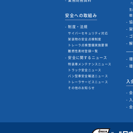
業務財務資料
「
生
安全への取組み
環
制度・法規
サイバーセキュリティ対応
架装物の安全点検制度
トレーラ点検整備実施要領
難燃性素材登録一覧
安全に関するニュース
特装車メンテナンスニュース
トラック安全ニュース
バン型車安全輸送ニュース
入
トレーラサービスニュース
その他のお知らせ