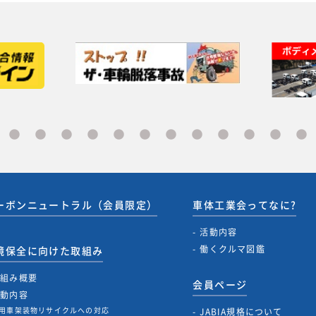
ーボンニュートラル（会員限定）
車体工業会ってなに?
活動内容
働くクルマ図鑑
境保全に向けた取組み
取組み概要
会員ページ
活動内容
用車架装物リサイクルへの対応
JABIA規格について