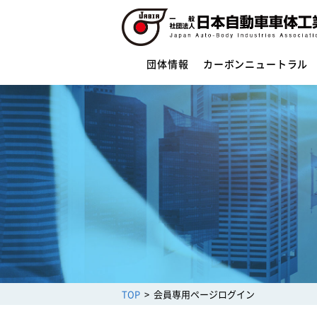
団体情報
カーボンニュートラル
団体情報
団体概要
役員一覧
ご挨拶
活動指針・活動内容
組織
業務財務資料
安全への取組み
制度・法規
サイバーセキュリティー対応
TOP
会員専用ページログイン
架装物の安全点検制度
トレーラ点検整備実施要領