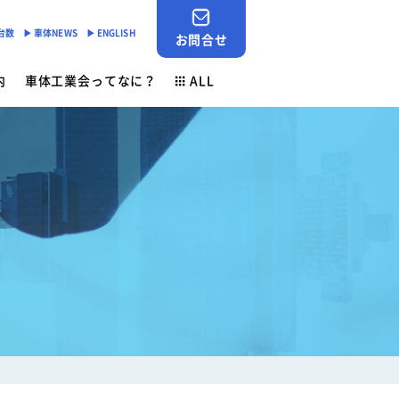
産台数
▶︎ 車体NEWS
▶︎ ENGLISH
お問合せ
内
車体工業会ってなに？
ALL
JABIA SHOP
ご挨拶
対応
- 「環境基準適合ラベル」の設定
会員検索
安全点検制度
各種申請用紙ダウンロード
- 環境負荷物質削減の取組み
業務財務資料
素材登録一覧
新着情報
ン
ゴールドラベル取得機種一覧
お問合せ
安全ニュース
車体NEWS
負荷物質フリー推奨部品
サービスニュース
よくあるご質問
行事予定
生産台数
ン