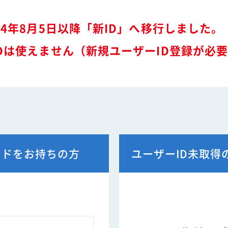
特装車サービスマニュア
会員限定
突入防止装置技術委員会
環境対応事例
24年8月5日以降「新ID」へ移行しました。
からのお知らせ
環境負荷物質フリー推奨部品
スワップボディコンテナ
Dは使えません（新規ユーザーID登録が必
車両製作基準
労働災害対策及び改善事
コンプライアンスについ
本部委員会／部会／支部
会員ネットワーク掲示板
ードをお持ちの方
ユーザーID未取得