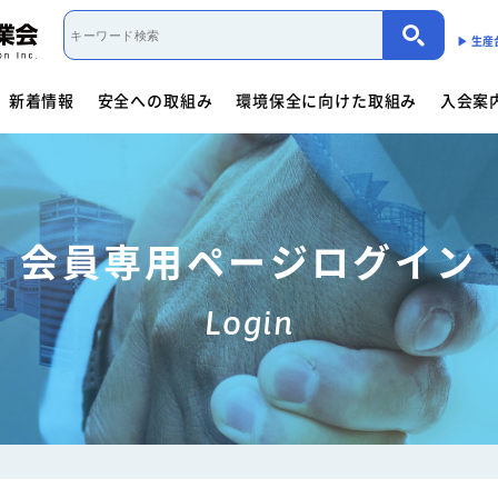
▶︎ 生
新着情報
安全への取組み
環境保全に向けた取組み
入会案
取組み概要
活動内容
制度・法規
カーボンニュートラル（会員限定）
入会案内
団体概要
役員一覧
- 商用車架装物リサイクルへの
会員資格について
会員資格について
活動内容
働くクルマ図鑑
入会方法
- サイバーセキュリティー対応
- 架装物の
協力事業者制度
環境保全に向けた取組み
- 生産における環境保全
活動指針・活動内容
組織
入会方法
- トレーラ点検整備実施要領
- 難燃物性
会員専用ページログイン
会員検索
取組み概要
解体マニュアル一覧
架装物判別ガイドライ
安全に関するニュース
活動内容
車体工業会ってなに?
Login
商用車架装物リサイクルへの対応
- 特装車メンテナンスニュース
- トラック
「環境基準適合ラベル」の設定
活動内容
環境対応事例
環境
会員限定
生産における環境保全
- バン型車安全輸送ニュース
- トレーラ
働くクルマ図鑑
環境負荷物質削減の取組み
- その他のお知らせ
協力事業者制度
会員ページ
架装物判別ガイドライン
JABIA規格について
ゴールドラベル取得機種一覧
安全点検制度ガイドライ
解体マニュアル