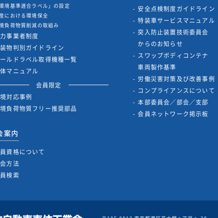
環境基準適合ラベル」の設定
安全点検制度ガイドライン
産における環境保全
特装車サービスマニュアル
境負荷物質削減の取組み
突入防止装置技術委員会
協力事業者制度
からのお知らせ
架装物判別ガイドライン
スワップボディコンテナ
ゴールドラベル取得機種一覧
車両製作基準
解体マニュアル
労働災害対策及び改善事例
会員限定
コンプライアンスについて
環境対応事例
本部委員会／部会／支部
環境負荷物質フリー推奨部品
会員ネットワーク掲示板
会案内
会員資格について
入会方法
会員検索