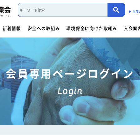
▶︎ 生
新着情報
安全への取組み
環境保全に向けた取組み
入会案
取組み概要
活動内容
制度・法規
カーボンニュートラル（会員限定）
入会案内
団体概要
役員一覧
- 商用車架装物リサイクルへの
会員資格について
会員資格について
活動内容
働くクルマ図鑑
入会方法
- サイバーセキュリティー対応
- 架装物の
協力事業者制度
環境保全に向けた取組み
- 生産における環境保全
活動指針・活動内容
組織
入会方法
- トレーラ点検整備実施要領
- 難燃物性
会員専用ページログイン
会員検索
取組み概要
解体マニュアル一覧
架装物判別ガイドライ
安全に関するニュース
活動内容
車体工業会ってなに?
Login
商用車架装物リサイクルへの対応
- 特装車メンテナンスニュース
- トラック
「環境基準適合ラベル」の設定
活動内容
環境対応事例
環境
会員限定
生産における環境保全
- バン型車安全輸送ニュース
- トレーラ
働くクルマ図鑑
環境負荷物質削減の取組み
- その他のお知らせ
協力事業者制度
会員ページ
架装物判別ガイドライン
JABIA規格について
ゴールドラベル取得機種一覧
安全点検制度ガイドライ
解体マニュアル