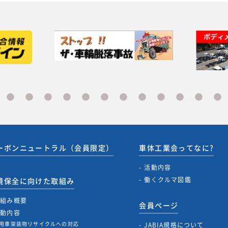
ーボンニュートラル（会員限定）
車体工業会ってなに?
活動内容
働くクルマ図鑑
境保全に向けた取組み
取組み概要
会員ページ
活動内容
用車架装物リサイクルへの対応
JABIA規格について