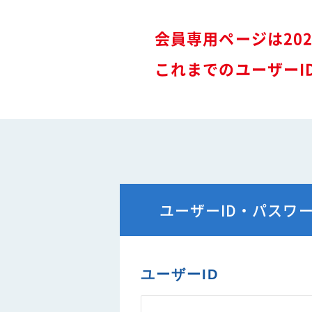
難燃性素材登録一覧
安全に関するニュース
会員専用ページは20
特装車メンテナンスニュース
- トラック安全ニュース
これまでのユーザーI
バン型車安全輸送ニュース
トレーラサービスニュース
その他のお知らせ
ユーザーID・パスワ
ユーザーID