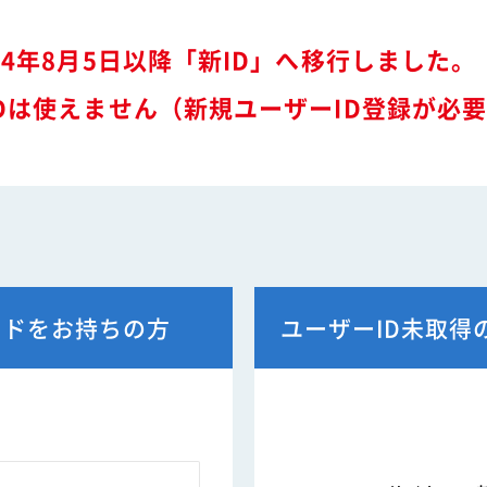
特装車サービスマニュア
会員限定
突入防止装置技術委員会
環境対応事例
24年8月5日以降「新ID」へ移行しました。
からのお知らせ
環境負荷物質フリー推奨部品
スワップボディコンテナ
Dは使えません（新規ユーザーID登録が必
車両製作基準
労働災害対策及び改善事
コンプライアンスについ
本部委員会／部会／支部
会員ネットワーク掲示板
ードをお持ちの方
ユーザーID未取得