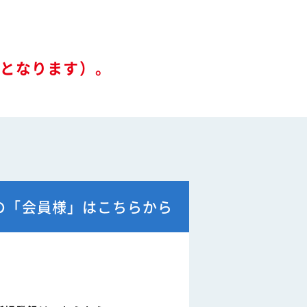
ル
関連リンク
要となります）。
例
て
の「会員様」はこちらから