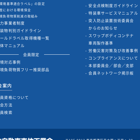
環境基準適合ラベル」の設定
安全点検制度ガイドライン
産における環境保全
特装車サービスマニュアル
境負荷物質削減の取組み
突入防止装置技術委員会
協力事業者制度
からのお知らせ
架装物判別ガイドライン
スワップボディコンテナ
ゴールドラベル取得機種一覧
車両製作基準
解体マニュアル
労働災害対策及び改善事例
会員限定
コンプライアンスについて
環境対応事例
本部委員会／部会／支部
環境負荷物質フリー推奨部品
会員ネットワーク掲示板
会案内
会員資格について
入会方法
会員検索