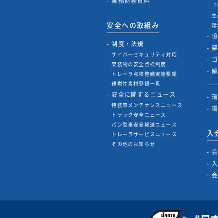
業務財務資料
「
生
安全への取組み
環
制度・法規
サイバーセキュリティ対応
架装物の安全点検制度
トレーラ点検整備実施要領
難燃性素材登録一覧
安全に関するニュース
特装車メンテナンスニュース
トラック安全ニュース
バン型車安全輸送ニュース
入
トレーラサービスニュース
その他のお知らせ