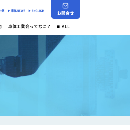
産台数
▶︎ 車体NEWS
▶︎ ENGLISH
お問合せ
内
車体工業会ってなに？
ALL
JABIA SHOP
ご挨拶
対応
- 「環境基準適合ラベル」の設定
会員検索
安全点検制度
各種申請用紙ダウンロード
- 環境負荷物質削減の取組み
業務財務資料
素材登録一覧
新着情報
ン
ゴールドラベル取得機種一覧
お問合せ
安全ニュース
車体NEWS
負荷物質フリー推奨部品
サービスニュース
よくあるご質問
行事予定
生産台数
ン