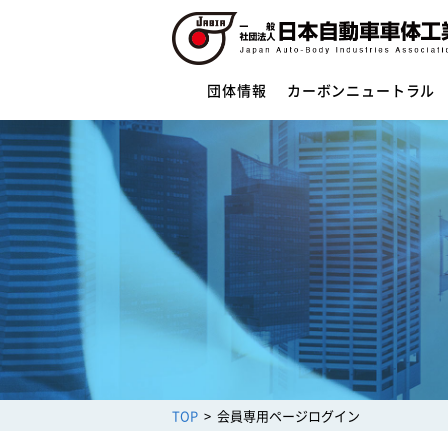
団体情報
カーボンニュートラル
団体情報
団体概要
役員一覧
ご挨拶
活動指針・活動内容
組織
業務財務資料
安全への取組み
制度・法規
サイバーセキュリティー対応
TOP
会員専用ページログイン
架装物の安全点検制度
トレーラ点検整備実施要領