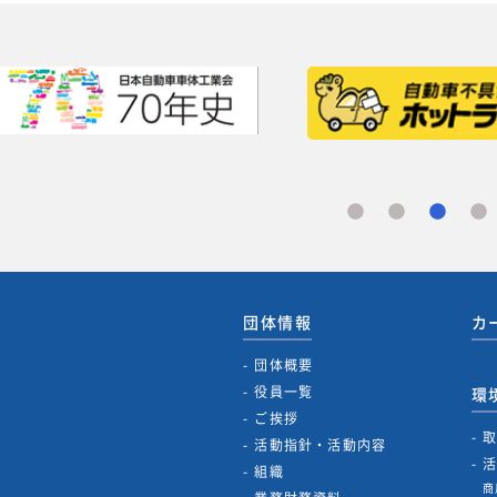
団体情報
カ
団体概要
役員一覧
環
ご挨拶
活動指針・活動内容
組織
商