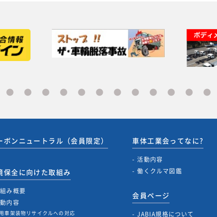
ーボンニュートラル（会員限定）
車体工業会ってなに?
活動内容
働くクルマ図鑑
境保全に向けた取組み
取組み概要
会員ページ
活動内容
用車架装物リサイクルへの対応
JABIA規格について