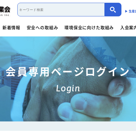
▶︎ 生
新着情報
安全への取組み
環境保全に向けた取組み
入会案
取組み概要
活動内容
制度・法規
カーボンニュートラル（会員限定）
入会案内
団体概要
役員一覧
- 商用車架装物リサイクルへの
会員資格について
会員資格について
活動内容
働くクルマ図鑑
入会方法
- サイバーセキュリティー対応
- 架装物の
協力事業者制度
環境保全に向けた取組み
- 生産における環境保全
活動指針・活動内容
組織
入会方法
- トレーラ点検整備実施要領
- 難燃物性
会員専用ページログイン
会員検索
取組み概要
解体マニュアル一覧
架装物判別ガイドライ
安全に関するニュース
活動内容
車体工業会ってなに?
Login
商用車架装物リサイクルへの対応
- 特装車メンテナンスニュース
- トラック
「環境基準適合ラベル」の設定
活動内容
環境対応事例
環境
会員限定
生産における環境保全
- バン型車安全輸送ニュース
- トレーラ
働くクルマ図鑑
環境負荷物質削減の取組み
- その他のお知らせ
協力事業者制度
会員ページ
架装物判別ガイドライン
JABIA規格について
ゴールドラベル取得機種一覧
安全点検制度ガイドライ
解体マニュアル