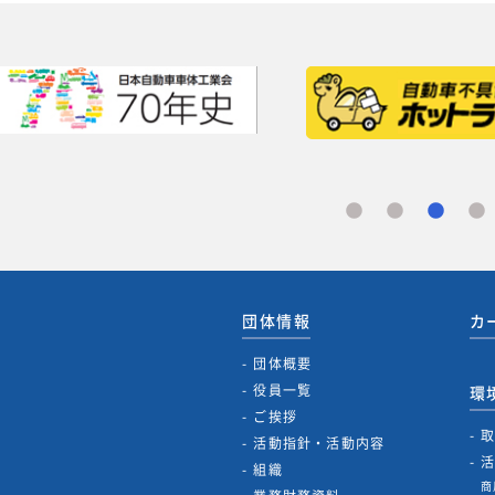
団体情報
カ
団体概要
役員一覧
環
ご挨拶
活動指針・活動内容
組織
商