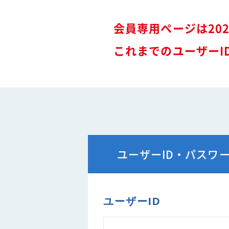
難燃性素材登録一覧
安全に関するニュース
会員専用ページは20
特装車メンテナンスニュース
- トラック安全ニュース
これまでのユーザーI
バン型車安全輸送ニュース
トレーラサービスニュース
その他のお知らせ
ユーザーID・パスワ
ユーザーID