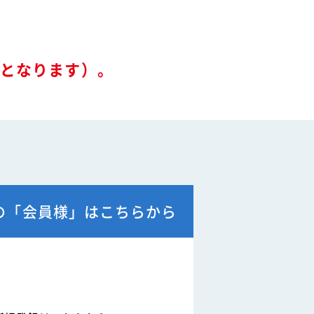
ル
関連リンク
要となります）。
例
て
の「会員様」はこちらから