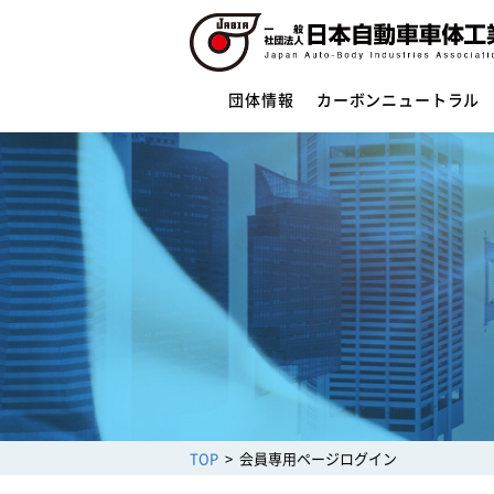
団体情報
カーボンニュートラル
団体情報
団体概要
役員一覧
ご挨拶
活動指針・活動内容
組織
業務財務資料
安全への取組み
制度・法規
サイバーセキュリティー対応
TOP
会員専用ページログイン
架装物の安全点検制度
トレーラ点検整備実施要領