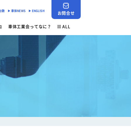
産台数
▶︎ 車体NEWS
▶︎ ENGLISH
お問合せ
内
車体工業会ってなに？
ALL
JABIA SHOP
ご挨拶
対応
- 「環境基準適合ラベル」の設定
会員検索
安全点検制度
各種申請用紙ダウンロード
- 環境負荷物質削減の取組み
業務財務資料
素材登録一覧
新着情報
ン
ゴールドラベル取得機種一覧
お問合せ
安全ニュース
車体NEWS
負荷物質フリー推奨部品
サービスニュース
よくあるご質問
行事予定
生産台数
ン