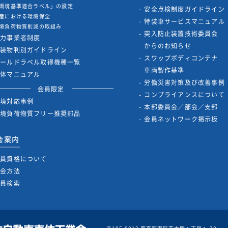
環境基準適合ラベル」の設定
安全点検制度ガイドライン
産における環境保全
特装車サービスマニュアル
境負荷物質削減の取組み
突入防止装置技術委員会
協力事業者制度
からのお知らせ
架装物判別ガイドライン
スワップボディコンテナ
ゴールドラベル取得機種一覧
車両製作基準
解体マニュアル
労働災害対策及び改善事例
会員限定
コンプライアンスについて
環境対応事例
本部委員会／部会／支部
環境負荷物質フリー推奨部品
会員ネットワーク掲示板
会案内
会員資格について
入会方法
会員検索