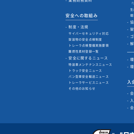
業務財務資料
「
生
安全への取組み
環
制度・法規
サイバーセキュリティ対応
架装物の安全点検制度
トレーラ点検整備実施要領
難燃性素材登録一覧
安全に関するニュース
特装車メンテナンスニュース
トラック安全ニュース
バン型車安全輸送ニュース
入
トレーラサービスニュース
その他のお知らせ