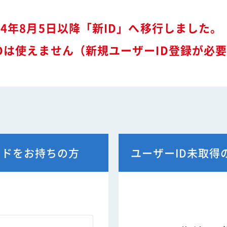
特装車サービスマニュア
会員限定
突入防止装置技術委員会
環境対応事例
24年8月5日以降「新ID」へ移行しました。
からのお知らせ
環境負荷物質フリー推奨部品
スワップボディコンテナ
Dは使えません（新規ユーザーID登録が必
車両製作基準
労働災害対策及び改善事
コンプライアンスについ
本部委員会／部会／支部
会員ネットワーク掲示板
ードをお持ちの方
ユーザーID未取得