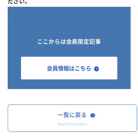
ださい。
・
開催のご案内（PDF)
・
参加申込書
（PDF)
ここからは会員限定記事
・
グランドプリンスホテル新高輪・国際館パミ
ールへのアクセス
会員情報はこちら
http://www.princehotels.co.jp/newtakanawa
一覧に戻る
Back to Index