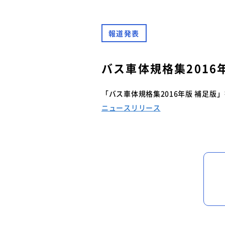
難燃性素材登録一覧
安全に関するニュース
特装車メンテナンスニュース
報道発表
- トラック安全ニュース
バン型車安全輸送ニュース
トレーラサービスニュース
バス車体規格集2016
その他のお知らせ
「バス車体規格集2016年版 補足版
ニュースリリース