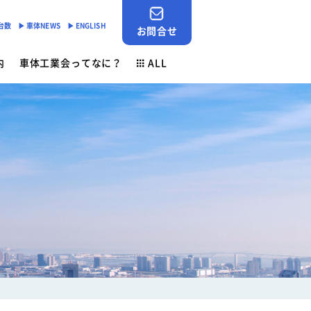
産台数
▶︎ 車体NEWS
▶︎ ENGLISH
お問合せ
内
車体工業会ってなに？
ALL
JABIA SHOP
ご挨拶
対応
- 「環境基準適合ラベル」の設定
会員検索
安全点検制度
各種申請用紙ダウンロード
- 環境負荷物質削減の取組み
業務財務資料
素材登録一覧
新着情報
ン
ゴールドラベル取得機種一覧
お問合せ
安全ニュース
車体NEWS
負荷物質フリー推奨部品
サービスニュース
よくあるご質問
行事予定
生産台数
ン