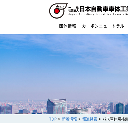
団体情報
カーボンニュートラル
団体情報
団体概要
役員一覧
ご挨拶
活動指針・活動内容
組織
業務財務資料
安全への取組み
制度・法規
サイバーセキュリティー対応
TOP
新着情報
報道発表
バス車体規格集
架装物の安全点検制度
トレーラ点検整備実施要領