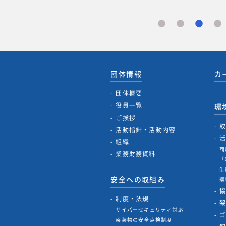
団体情報
カ
団体概要
役員一覧
環
ご挨拶
活動指針・活動内容
組織
商
業務財務資料
「
生
安全への取組み
環
制度・法規
サイバーセキュリティ対応
架装物の安全点検制度