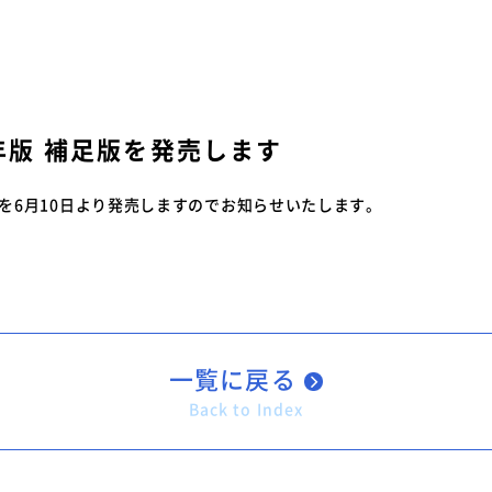
特装車サービスマニュア
会員限定
突入防止装置技術委員会
環境対応事例
からのお知らせ
環境負荷物質フリー推奨部品
スワップボディコンテナ
車両製作基準
年版 補足版を発売します
労働災害対策及び改善事
コンプライアンスについ
本部委員会／部会／支部
」を6月10日より発売しますのでお知らせいたします。
会員ネットワーク掲示板
一覧に戻る
Back to Index