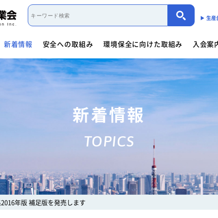
▶︎ 生
新着情報
安全への取組み
環境保全に向けた取組み
入会案
取組み概要
活動内容
制度・法規
カーボンニュートラル（会員限定）
入会案内
団体概要
役員一覧
- 商用車架装物リサイクルへの
会員資格について
会員資格について
活動内容
働くクルマ図鑑
入会方法
- サイバーセキュリティー対応
- 架装物の
協力事業者制度
環境保全に向けた取組み
- 生産における環境保全
活動指針・活動内容
組織
入会方法
- トレーラ点検整備実施要領
- 難燃物性
新着情報
会員検索
取組み概要
解体マニュアル一覧
架装物判別ガイドライ
安全に関するニュース
活動内容
車体工業会ってなに?
TOPICS
商用車架装物リサイクルへの対応
- 特装車メンテナンスニュース
- トラック
「環境基準適合ラベル」の設定
活動内容
環境対応事例
環境
会員限定
生産における環境保全
- バン型車安全輸送ニュース
- トレーラ
働くクルマ図鑑
環境負荷物質削減の取組み
- その他のお知らせ
協力事業者制度
会員ページ
架装物判別ガイドライン
JABIA規格について
2016年版 補足版を発売します
ゴールドラベル取得機種一覧
安全点検制度ガイドライ
解体マニュアル