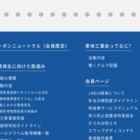
ーボンニュートラル（会員限定）
車体工業会ってなに?
活動内容
働くクルマ図鑑
境保全に向けた取組み
取組み概要
会員ページ
活動内容
用車架装物リサイクルへの対応
JABIA規格について
環境基準適合ラベル」の設定
安全点検制度ガイドライン
産における環境保全
特装車サービスマニュアル
境負荷物質削減の取組み
突入防止装置技術委員会
協力事業者制度
からのお知らせ
架装物判別ガイドライン
スワップボディコンテナ
ゴールドラベル取得機種一覧
車両製作基準